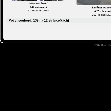
Moravec Josef
642 zobrazení
Šafránek Rado
23. Prosinec 2014
647 zobrazen
22. Prosinec 20
Počet souborů: 139 na 12 stránce(kách)
© 2014
Harley-D